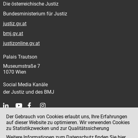
Die österreichische Justiz
Bundesministerium für Justiz
justiz.gv.at
bmj.gv.at
justizonline.gv.at
Palais Trautson
Museumstraße 7
1070 Wien
Social Media Kanäle
der Justiz und des BMJ
Der Gebrauch von Cookies erlaubt uns, Ihre Erfahrungen
Kontakt
auf dieser Website zu optimieren. Wir verwenden Cookies
zu Statistikzwecken und zur Qualitätssicherung
Impressum
Weitere Informationen zum Datenschutz finden Sie
hier
.