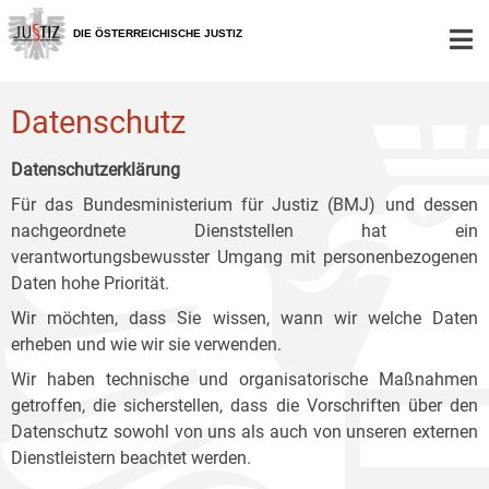
Zur
Zum
Zum
Hauptnavigation
Inhalt
Untermenü
DIE ÖSTERREICHISCHE JUSTIZ
[1]
[2]
[3]
Datenschutz
Datenschutzerklärung
Für das Bundesministerium für Justiz (BMJ) und dessen
nachgeordnete Dienststellen hat ein
verantwortungsbewusster Umgang mit personenbezogenen
Daten hohe Priorität.
Wir möchten, dass Sie wissen, wann wir welche Daten
erheben und wie wir sie verwenden.
Wir haben technische und organisatorische Maßnahmen
getroffen, die sicherstellen, dass die Vorschriften über den
Datenschutz sowohl von uns als auch von unseren externen
Dienstleistern beachtet werden.