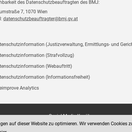
chbarkeit des Datenschutzbeauftragten des BMJ:
mstraße 7, 1070 Wien
l:
datenschutzbeauftragter@bmj.gv.at
tenschutzinformation (Justizverwaltung, Ermittlungs- und Geric
tenschutzinformation (Strafvollzug)
tenschutzinformation (Webauftritt)
tenschutzinformation (Informationsfreiheit)
teimprove Analytics
on
Social Media Kanäle
der Justiz und des BMJ
ngen auf dieser Website zu optimieren. Wir verwenden Cookies z
e 7