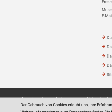
Errei
Museu
E-Mai
Da
Da
Da
Da
Si
Die österreichische Justiz
Palais Trauts
Der Gebrauch von Cookies erlaubt uns, Ihre Erfahru
Museumstraß
Bundesministerium für Justiz
1070 Wien