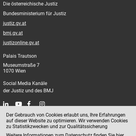
Die österreichische Justiz
Bundesministerium für Justiz
justiz.gv.at
bmj.gv.at
justizonline.gv.at
Palais Trautson
Museumstraße 7
1070 Wien
Social Media Kanäle
der Justiz und des BMJ
Der Gebrauch von Cookies erlaubt uns, Ihre Erfahrungen
Kontakt
auf dieser Website zu optimieren. Wir verwenden Cookies
zu Statistikzwecken und zur Qualitätssicherung
Impressum
Weitere Informationen zum Datenschutz finden Sie
hier
.