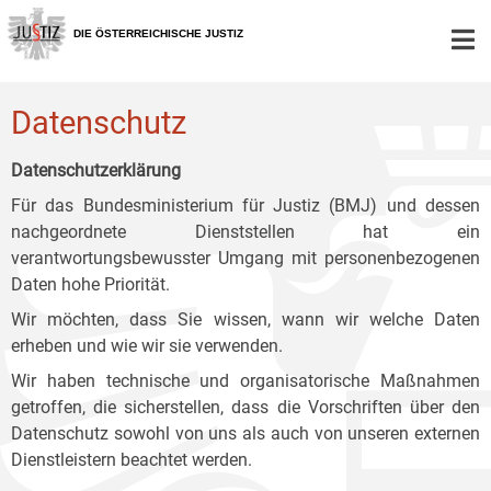
Zur
Zum
Zum
Hauptnavigation
Inhalt
Untermenü
DIE ÖSTERREICHISCHE JUSTIZ
[1]
[2]
[3]
Datenschutz
Datenschutzerklärung
Für das Bundesministerium für Justiz (BMJ) und dessen
nachgeordnete Dienststellen hat ein
verantwortungsbewusster Umgang mit personenbezogenen
Daten hohe Priorität.
Wir möchten, dass Sie wissen, wann wir welche Daten
erheben und wie wir sie verwenden.
Wir haben technische und organisatorische Maßnahmen
getroffen, die sicherstellen, dass die Vorschriften über den
Datenschutz sowohl von uns als auch von unseren externen
Dienstleistern beachtet werden.