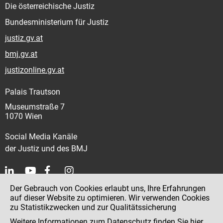
Die österreichische Justiz
Bundesministerium für Justiz
justiz.gv.at
bmj.gv.at
justizonline.gv.at
Palais Trautson
Museumstraße 7
1070 Wien
Social Media Kanäle
der Justiz und des BMJ
Der Gebrauch von Cookies erlaubt uns, Ihre Erfahrungen
Kontakt
auf dieser Website zu optimieren. Wir verwenden Cookies
zu Statistikzwecken und zur Qualitätssicherung
Impressum
Weitere Informationen zum Datenschutz finden Sie
hier
.