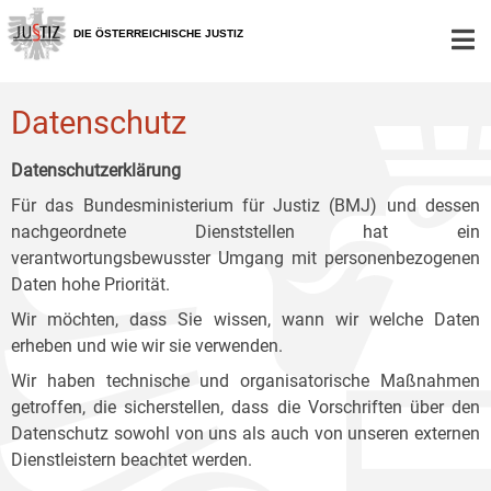
Zur
Zum
Zum
Hauptnavigation
Inhalt
Untermenü
DIE ÖSTERREICHISCHE JUSTIZ
[1]
[2]
[3]
Datenschutz
Datenschutzerklärung
Für das Bundesministerium für Justiz (BMJ) und dessen
nachgeordnete Dienststellen hat ein
verantwortungsbewusster Umgang mit personenbezogenen
Daten hohe Priorität.
Wir möchten, dass Sie wissen, wann wir welche Daten
erheben und wie wir sie verwenden.
Wir haben technische und organisatorische Maßnahmen
getroffen, die sicherstellen, dass die Vorschriften über den
Datenschutz sowohl von uns als auch von unseren externen
Dienstleistern beachtet werden.