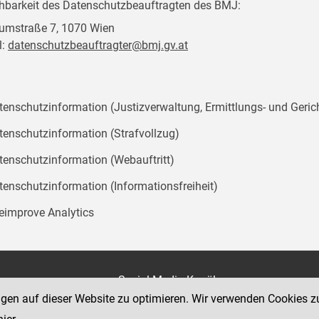
chbarkeit des Datenschutzbeauftragten des BMJ:
mstraße 7, 1070 Wien
l:
datenschutzbeauftragter@bmj.gv.at
tenschutzinformation (Justizverwaltung, Ermittlungs- und Geric
tenschutzinformation (Strafvollzug)
tenschutzinformation (Webauftritt)
tenschutzinformation (Informationsfreiheit)
teimprove Analytics
on
Social Media Kanäle
der Justiz und des BMJ
ngen auf dieser Website zu optimieren. Wir verwenden Cookies z
e 7