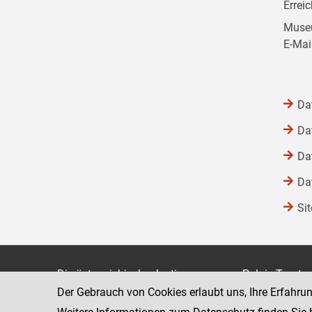
Errei
Museu
E-Mai
Da
Da
Da
Da
Si
Die österreichische Justiz
Palais Trauts
Der Gebrauch von Cookies erlaubt uns, Ihre Erfahru
Museumstraß
Bundesministerium für Justiz
1070 Wien