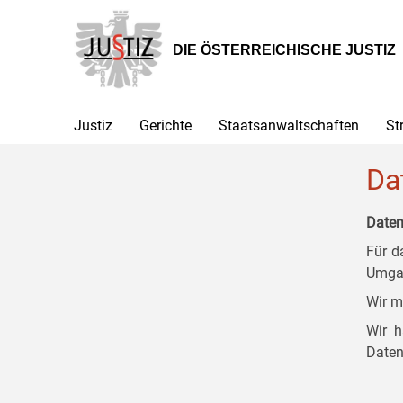
Zur
Zum
Zum
Hauptnavigation
Inhalt
Untermenü
[1]
[2]
[3]
DIE ÖSTERREICHISCHE JUSTIZ
Justiz
Gerichte
Staatsanwaltschaften
St
Da
Daten
Für d
Umgan
Wir m
Wir h
Daten