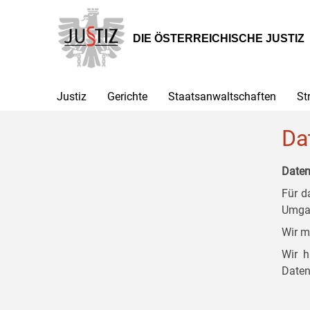
Zur
Zum
Zum
Hauptnavigation
Inhalt
Untermenü
[1]
[2]
[3]
DIE ÖSTERREICHISCHE JUSTIZ
Justiz
Gerichte
Staatsanwaltschaften
St
Da
Daten
Für d
Umgan
Wir m
Wir h
Daten