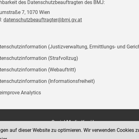
chbarkeit des Datenschutzbeauftragten des BMJ:
mstraße 7, 1070 Wien
l:
datenschutzbeauftragter@bmj.gv.at
tenschutzinformation (Justizverwaltung, Ermittlungs- und Geric
tenschutzinformation (Strafvollzug)
tenschutzinformation (Webauftritt)
tenschutzinformation (Informationsfreiheit)
teimprove Analytics
on
Social Media Kanäle
der Justiz und des BMJ
ngen auf dieser Website zu optimieren. Wir verwenden Cookies z
e 7