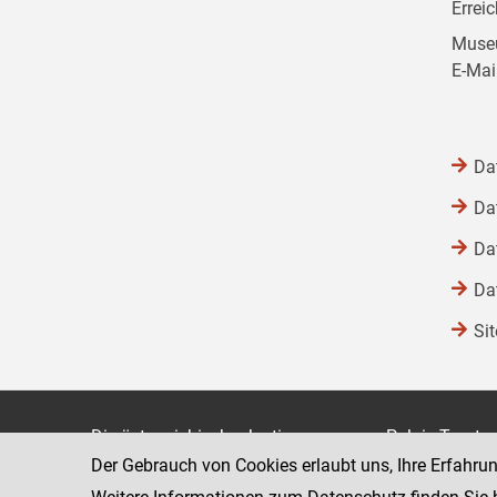
Errei
Museu
E-Mai
Da
Da
Da
Da
Si
Die österreichische Justiz
Palais Trauts
Der Gebrauch von Cookies erlaubt uns, Ihre Erfahru
Museumstraß
Bundesministerium für Justiz
1070 Wien