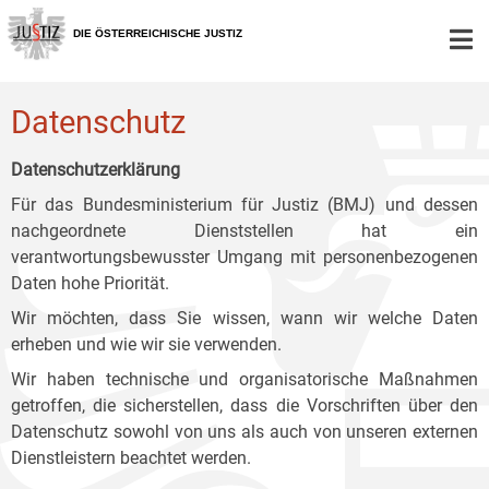
Zur
Zum
Zum
Hauptnavigation
Inhalt
Untermenü
DIE ÖSTERREICHISCHE JUSTIZ
[1]
[2]
[3]
Datenschutz
Datenschutzerklärung
Für das Bundesministerium für Justiz (BMJ) und dessen
nachgeordnete Dienststellen hat ein
verantwortungsbewusster Umgang mit personenbezogenen
Daten hohe Priorität.
Wir möchten, dass Sie wissen, wann wir welche Daten
erheben und wie wir sie verwenden.
Wir haben technische und organisatorische Maßnahmen
getroffen, die sicherstellen, dass die Vorschriften über den
Datenschutz sowohl von uns als auch von unseren externen
Dienstleistern beachtet werden.