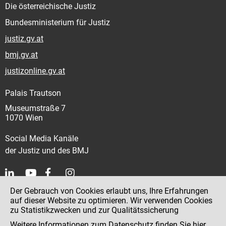
Die österreichische Justiz
Bundesministerium für Justiz
justiz.gv.at
bmj.gv.at
justizonline.gv.at
Palais Trautson
Museumstraße 7
1070 Wien
Social Media Kanäle
der Justiz und des BMJ
Der Gebrauch von Cookies erlaubt uns, Ihre Erfahrungen
Kontakt
auf dieser Website zu optimieren. Wir verwenden Cookies
zu Statistikzwecken und zur Qualitätssicherung
Impressum
Weitere Informationen zum Datenschutz finden Sie
hier
.