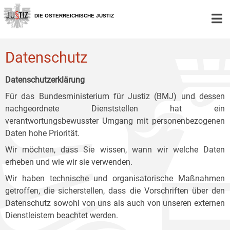
Zur
Zum
Zum
Hauptnavigation
Inhalt
Untermenü
DIE ÖSTERREICHISCHE JUSTIZ
[1]
[2]
[3]
Datenschutz
Datenschutzerklärung
Für das Bundesministerium für Justiz (BMJ) und dessen
nachgeordnete Dienststellen hat ein
verantwortungsbewusster Umgang mit personenbezogenen
Daten hohe Priorität.
Wir möchten, dass Sie wissen, wann wir welche Daten
erheben und wie wir sie verwenden.
Wir haben technische und organisatorische Maßnahmen
getroffen, die sicherstellen, dass die Vorschriften über den
Datenschutz sowohl von uns als auch von unseren externen
Dienstleistern beachtet werden.