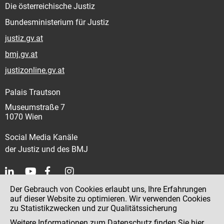
Die österreichische Justiz
Bundesministerium für Justiz
justiz.gv.at
bmj.gv.at
justizonline.gv.at
Palais Trautson
Museumstraße 7
1070 Wien
Social Media Kanäle
der Justiz und des BMJ
Der Gebrauch von Cookies erlaubt uns, Ihre Erfahrungen
Kontakt
auf dieser Website zu optimieren. Wir verwenden Cookies
zu Statistikzwecken und zur Qualitätssicherung
Impressum
Weitere Informationen zum Datenschutz finden Sie
hier
.