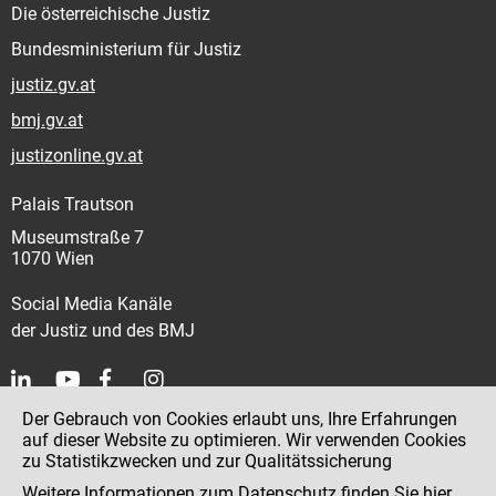
Die österreichische Justiz
Bundesministerium für Justiz
justiz.gv.at
bmj.gv.at
justizonline.gv.at
Palais Trautson
Museumstraße 7
1070 Wien
Social Media Kanäle
der Justiz und des BMJ
Der Gebrauch von Cookies erlaubt uns, Ihre Erfahrungen
Kontakt
auf dieser Website zu optimieren. Wir verwenden Cookies
zu Statistikzwecken und zur Qualitätssicherung
Impressum
Weitere Informationen zum Datenschutz finden Sie
hier
.