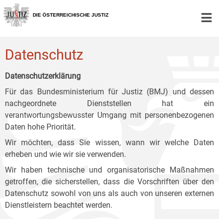
Zur
Zum
Zum
Hauptnavigation
Inhalt
Untermenü
DIE ÖSTERREICHISCHE JUSTIZ
[1]
[2]
[3]
Datenschutz
Datenschutzerklärung
Für das Bundesministerium für Justiz (BMJ) und dessen
nachgeordnete Dienststellen hat ein
verantwortungsbewusster Umgang mit personenbezogenen
Daten hohe Priorität.
Wir möchten, dass Sie wissen, wann wir welche Daten
erheben und wie wir sie verwenden.
Wir haben technische und organisatorische Maßnahmen
getroffen, die sicherstellen, dass die Vorschriften über den
Datenschutz sowohl von uns als auch von unseren externen
Dienstleistern beachtet werden.