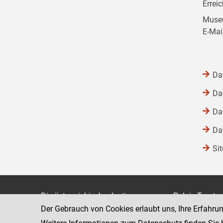
Errei
Museu
E-Mai
Da
Da
Da
Da
Si
Die österreichische Justiz
Palais Trauts
Der Gebrauch von Cookies erlaubt uns, Ihre Erfahru
Museumstraß
Bundesministerium für Justiz
1070 Wien