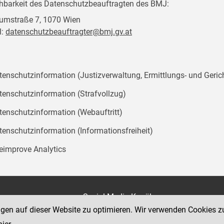
chbarkeit des Datenschutzbeauftragten des BMJ:
mstraße 7, 1070 Wien
l:
datenschutzbeauftragter@bmj.gv.at
tenschutzinformation (Justizverwaltung, Ermittlungs- und Geric
tenschutzinformation (Strafvollzug)
tenschutzinformation (Webauftritt)
tenschutzinformation (Informationsfreiheit)
teimprove Analytics
on
Social Media Kanäle
der Justiz und des BMJ
ngen auf dieser Website zu optimieren. Wir verwenden Cookies z
e 7