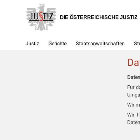
Zur
Zum
Zum
Hauptnavigation
Inhalt
Untermenü
[1]
[2]
[3]
DIE ÖSTERREICHISCHE JUSTIZ
Justiz
Gerichte
Staatsanwaltschaften
St
Da
Daten
Für d
Umgan
Wir m
Wir h
Daten