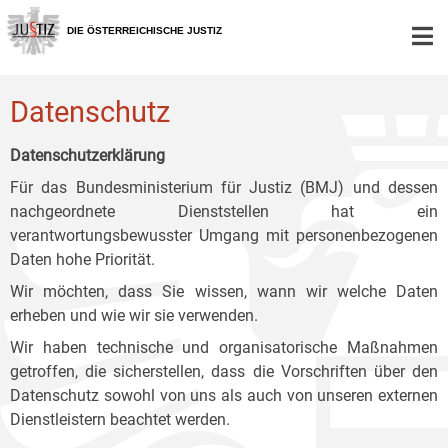
Zur
Zum
Zum
Hauptnavigation
Inhalt
Untermenü
DIE ÖSTERREICHISCHE JUSTIZ
[1]
[2]
[3]
Datenschutz
Datenschutzerklärung
Für das Bundesministerium für Justiz (BMJ) und dessen
nachgeordnete Dienststellen hat ein
verantwortungsbewusster Umgang mit personenbezogenen
Daten hohe Priorität.
Wir möchten, dass Sie wissen, wann wir welche Daten
erheben und wie wir sie verwenden.
Wir haben technische und organisatorische Maßnahmen
getroffen, die sicherstellen, dass die Vorschriften über den
Datenschutz sowohl von uns als auch von unseren externen
Dienstleistern beachtet werden.