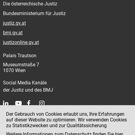
Die österreichische Justiz
Bundesministerium für Justiz
justiz.gv.at
bmj.gv.at
justizonline.gv.at
Palais Trautson
Museumstraße 7
1070 Wien
Social Media Kanäle
der Justiz und des BMJ
Der Gebrauch von Cookies erlaubt uns, Ihre Erfahrungen
Kontakt
auf dieser Website zu optimieren. Wir verwenden Cookies
zu Statistikzwecken und zur Qualitätssicherung
Impressum
Weitere Informationen zum Datenschutz finden Sie
hier
.