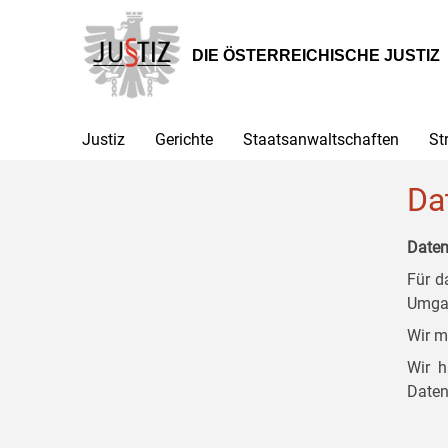
Zur
Zum
Zum
Hauptnavigation
Inhalt
Untermenü
[1]
[2]
[3]
DIE ÖSTERREICHISCHE JUSTIZ
Justiz
Gerichte
Staatsanwaltschaften
St
Da
Daten
Für d
Umgan
Wir m
Wir h
Daten