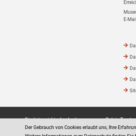
Errei
Museu
E-Mai
Da
Da
Da
Da
Si
Die österreichische Justiz
Palais Trauts
Der Gebrauch von Cookies erlaubt uns, Ihre Erfahru
Museumstraß
Bundesministerium für Justiz
1070 Wien