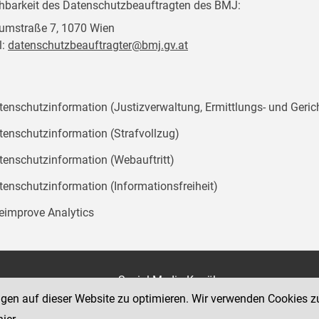
chbarkeit des Datenschutzbeauftragten des BMJ:
mstraße 7, 1070 Wien
l:
datenschutzbeauftragter@bmj.gv.at
tenschutzinformation (Justizverwaltung, Ermittlungs- und Geric
tenschutzinformation (Strafvollzug)
tenschutzinformation (Webauftritt)
tenschutzinformation (Informationsfreiheit)
teimprove Analytics
on
Social Media Kanäle
der Justiz und des BMJ
ngen auf dieser Website zu optimieren. Wir verwenden Cookies z
e 7