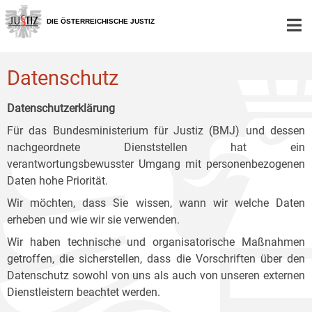
Zur
Zum
Zum
Hauptnavigation
Inhalt
Untermenü
DIE ÖSTERREICHISCHE JUSTIZ
[1]
[2]
[3]
Datenschutz
Datenschutzerklärung
Für das Bundesministerium für Justiz (BMJ) und dessen
nachgeordnete Dienststellen hat ein
verantwortungsbewusster Umgang mit personenbezogenen
Daten hohe Priorität.
Wir möchten, dass Sie wissen, wann wir welche Daten
erheben und wie wir sie verwenden.
Wir haben technische und organisatorische Maßnahmen
getroffen, die sicherstellen, dass die Vorschriften über den
Datenschutz sowohl von uns als auch von unseren externen
Dienstleistern beachtet werden.