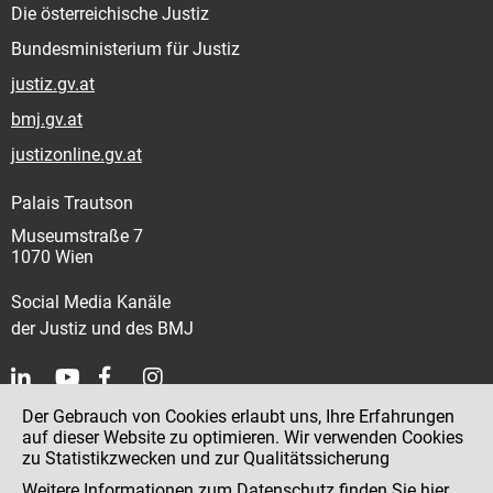
Die österreichische Justiz
Bundesministerium für Justiz
justiz.gv.at
bmj.gv.at
justizonline.gv.at
Palais Trautson
Museumstraße 7
1070 Wien
Social Media Kanäle
der Justiz und des BMJ
Der Gebrauch von Cookies erlaubt uns, Ihre Erfahrungen
Kontakt
auf dieser Website zu optimieren. Wir verwenden Cookies
zu Statistikzwecken und zur Qualitätssicherung
Impressum
Weitere Informationen zum Datenschutz finden Sie
hier
.