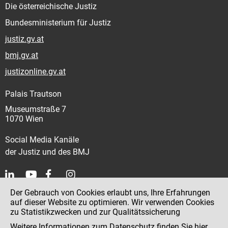
Die österreichische Justiz
Bundesministerium für Justiz
justiz.gv.at
bmj.gv.at
justizonline.gv.at
Palais Trautson
Museumstraße 7
1070 Wien
Social Media Kanäle
der Justiz und des BMJ
Der Gebrauch von Cookies erlaubt uns, Ihre Erfahrungen
Kontakt
auf dieser Website zu optimieren. Wir verwenden Cookies
zu Statistikzwecken und zur Qualitätssicherung
Impressum
Weitere Informationen zum Datenschutz finden Sie
hier
.