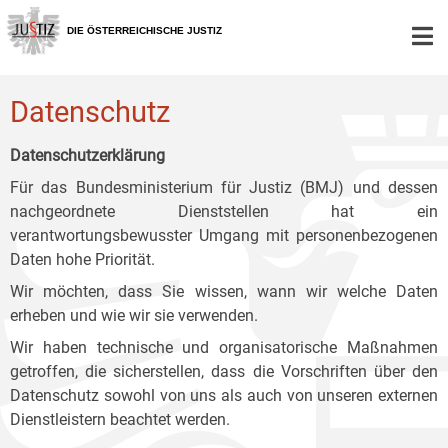
Zur
Zum
Zum
Hauptnavigation
Inhalt
Untermenü
DIE ÖSTERREICHISCHE JUSTIZ
[1]
[2]
[3]
Datenschutz
Datenschutzerklärung
Für das Bundesministerium für Justiz (BMJ) und dessen
nachgeordnete Dienststellen hat ein
verantwortungsbewusster Umgang mit personenbezogenen
Daten hohe Priorität.
Wir möchten, dass Sie wissen, wann wir welche Daten
erheben und wie wir sie verwenden.
Wir haben technische und organisatorische Maßnahmen
getroffen, die sicherstellen, dass die Vorschriften über den
Datenschutz sowohl von uns als auch von unseren externen
Dienstleistern beachtet werden.