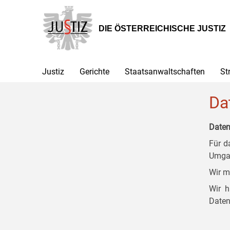
Zur
Zum
Zum
Hauptnavigation
Inhalt
Untermenü
[1]
[2]
[3]
DIE ÖSTERREICHISCHE JUSTIZ
Justiz
Gerichte
Staatsanwaltschaften
St
Da
Daten
Für d
Umgan
Wir m
Wir h
Daten