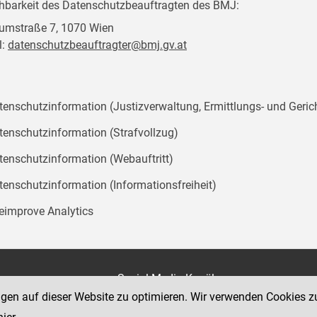
chbarkeit des Datenschutzbeauftragten des BMJ:
mstraße 7, 1070 Wien
l:
datenschutzbeauftragter@bmj.gv.at
tenschutzinformation (Justizverwaltung, Ermittlungs- und Geric
tenschutzinformation (Strafvollzug)
tenschutzinformation (Webauftritt)
tenschutzinformation (Informationsfreiheit)
teimprove Analytics
on
Social Media Kanäle
der Justiz und des BMJ
ngen auf dieser Website zu optimieren. Wir verwenden Cookies z
e 7