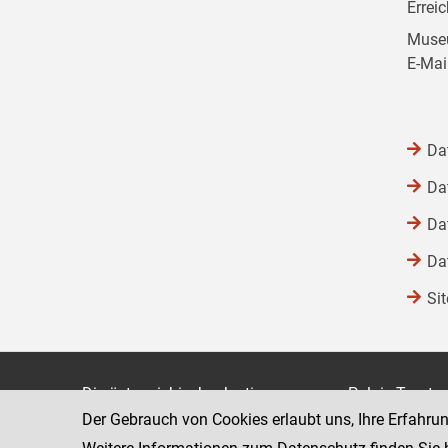
Errei
Museu
E-Mai
Da
Da
Da
Da
Si
Die österreichische Justiz
Palais Trauts
Der Gebrauch von Cookies erlaubt uns, Ihre Erfahru
Museumstraß
Bundesministerium für Justiz
1070 Wien