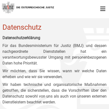
Zur
Zum
Zum
Hauptnavigation
Inhalt
Untermenü
DIE ÖSTERREICHISCHE JUSTIZ
[1]
[2]
[3]
Datenschutz
Datenschutzerklärung
Für das Bundesministerium für Justiz (BMJ) und dessen
nachgeordnete Dienststellen hat ein
verantwortungsbewusster Umgang mit personenbezogenen
Daten hohe Priorität.
Wir möchten, dass Sie wissen, wann wir welche Daten
erheben und wie wir sie verwenden.
Wir haben technische und organisatorische Maßnahmen
getroffen, die sicherstellen, dass die Vorschriften über den
Datenschutz sowohl von uns als auch von unseren externen
Dienstleistern beachtet werden.