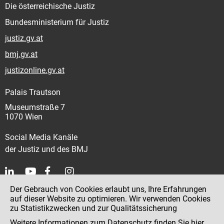
Die österreichische Justiz
Bundesministerium für Justiz
justiz.gv.at
bmj.gv.at
justizonline.gv.at
Palais Trautson
Museumstraße 7
1070 Wien
Social Media Kanäle
der Justiz und des BMJ
Der Gebrauch von Cookies erlaubt uns, Ihre Erfahrungen
Kontakt
auf dieser Website zu optimieren. Wir verwenden Cookies
zu Statistikzwecken und zur Qualitätssicherung
Impressum
Weitere Informationen zum Datenschutz finden Sie
hier
.