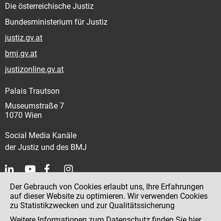
Die österreichische Justiz
Bundesministerium für Justiz
justiz.gv.at
bmj.gv.at
justizonline.gv.at
Palais Trautson
Museumstraße 7
1070 Wien
Social Media Kanäle
der Justiz und des BMJ
Der Gebrauch von Cookies erlaubt uns, Ihre Erfahrungen
Kontakt
auf dieser Website zu optimieren. Wir verwenden Cookies
zu Statistikzwecken und zur Qualitätssicherung
Impressum
Weitere Informationen zum Datenschutz finden Sie
hier
.