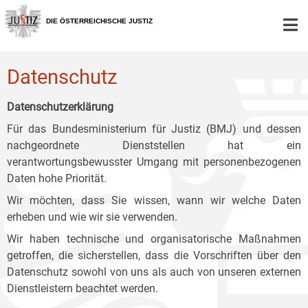
Zur
Zum
Zum
Hauptnavigation
Inhalt
Untermenü
DIE ÖSTERREICHISCHE JUSTIZ
[1]
[2]
[3]
Datenschutz
Datenschutzerklärung
Für das Bundesministerium für Justiz (BMJ) und dessen
nachgeordnete Dienststellen hat ein
verantwortungsbewusster Umgang mit personenbezogenen
Daten hohe Priorität.
Wir möchten, dass Sie wissen, wann wir welche Daten
erheben und wie wir sie verwenden.
Wir haben technische und organisatorische Maßnahmen
getroffen, die sicherstellen, dass die Vorschriften über den
Datenschutz sowohl von uns als auch von unseren externen
Dienstleistern beachtet werden.