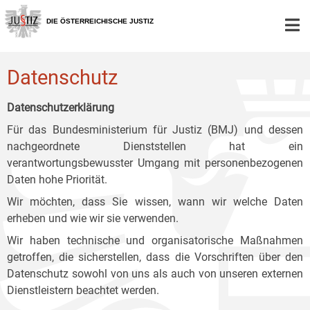
Zur
Zum
Zum
Hauptnavigation
Inhalt
Untermenü
DIE ÖSTERREICHISCHE JUSTIZ
[1]
[2]
[3]
Datenschutz
Datenschutzerklärung
Für das Bundesministerium für Justiz (BMJ) und dessen
nachgeordnete Dienststellen hat ein
verantwortungsbewusster Umgang mit personenbezogenen
Daten hohe Priorität.
Wir möchten, dass Sie wissen, wann wir welche Daten
erheben und wie wir sie verwenden.
Wir haben technische und organisatorische Maßnahmen
getroffen, die sicherstellen, dass die Vorschriften über den
Datenschutz sowohl von uns als auch von unseren externen
Dienstleistern beachtet werden.