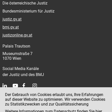
Die österreichische Justiz
Bundesministerium für Justiz
justiz.gv.at
bmj.gv.at
justizonline.gv.at
Palais Trautson
Museumstraße 7
1070 Wien
Social Media Kanäle
der Justiz und des BMJ
Der Gebrauch von Cookies erlaubt uns, Ihre Erfahrungen
Kontakt
auf dieser Website zu optimieren. Wir verwenden Cookies
zu Statistikzwecken und zur Qualitätssicherung
Impressum
Weitere Informationen zum Datenschutz finden Sie
hier
.