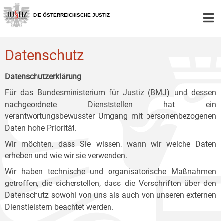
Zur
Zum
Zum
Hauptnavigation
Inhalt
Untermenü
DIE ÖSTERREICHISCHE JUSTIZ
[1]
[2]
[3]
Datenschutz
Datenschutzerklärung
Für das Bundesministerium für Justiz (BMJ) und dessen
nachgeordnete Dienststellen hat ein
verantwortungsbewusster Umgang mit personenbezogenen
Daten hohe Priorität.
Wir möchten, dass Sie wissen, wann wir welche Daten
erheben und wie wir sie verwenden.
Wir haben technische und organisatorische Maßnahmen
getroffen, die sicherstellen, dass die Vorschriften über den
Datenschutz sowohl von uns als auch von unseren externen
Dienstleistern beachtet werden.