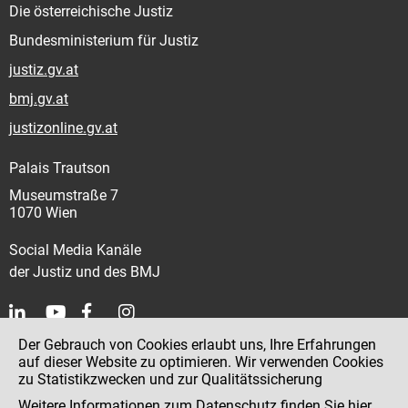
Die österreichische Justiz
Bundesministerium für Justiz
justiz.gv.at
bmj.gv.at
justizonline.gv.at
Palais Trautson
Museumstraße 7
1070 Wien
Social Media Kanäle
der Justiz und des BMJ
Der Gebrauch von Cookies erlaubt uns, Ihre Erfahrungen
Kontakt
auf dieser Website zu optimieren. Wir verwenden Cookies
zu Statistikzwecken und zur Qualitätssicherung
Impressum
Weitere Informationen zum Datenschutz finden Sie
hier
.