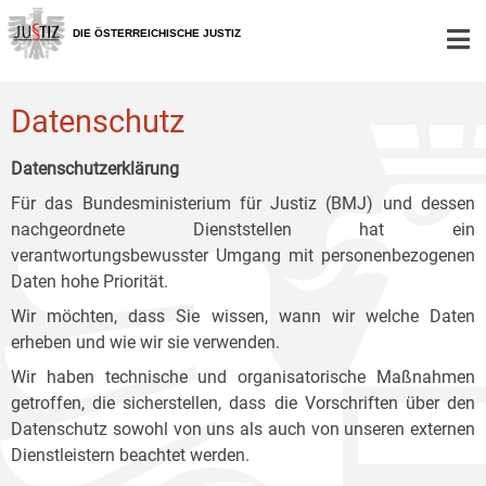
Zur
Zum
Zum
Hauptnavigation
Inhalt
Untermenü
DIE ÖSTERREICHISCHE JUSTIZ
[1]
[2]
[3]
Datenschutz
Datenschutzerklärung
Für das Bundesministerium für Justiz (BMJ) und dessen
nachgeordnete Dienststellen hat ein
verantwortungsbewusster Umgang mit personenbezogenen
Daten hohe Priorität.
Wir möchten, dass Sie wissen, wann wir welche Daten
erheben und wie wir sie verwenden.
Wir haben technische und organisatorische Maßnahmen
getroffen, die sicherstellen, dass die Vorschriften über den
Datenschutz sowohl von uns als auch von unseren externen
Dienstleistern beachtet werden.