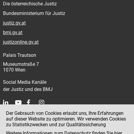
Die österreichische Justiz
Bundesministerium für Justiz
justiz.gv.at
bmj.gv.at
justizonline.gv.at
Palais Trautson
Museumstraße 7
1070 Wien
Social Media Kanäle
der Justiz und des BMJ
Der Gebrauch von Cookies erlaubt uns, Ihre Erfahrungen
Kontakt
auf dieser Website zu optimieren. Wir verwenden Cookies
zu Statistikzwecken und zur Qualitätssicherung
Impressum
Weitere Informationen zum Datenschutz finden Sie
hier
.