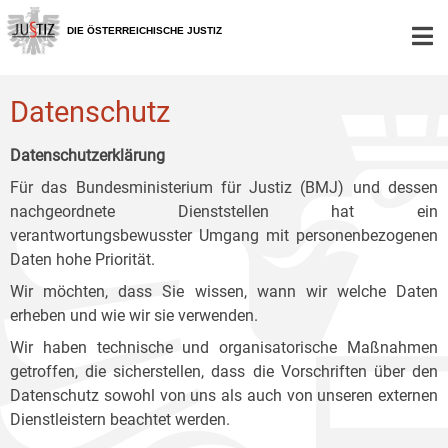
Zur
Zum
Zum
Hauptnavigation
Inhalt
Untermenü
DIE ÖSTERREICHISCHE JUSTIZ
[1]
[2]
[3]
Datenschutz
Datenschutzerklärung
Für das Bundesministerium für Justiz (BMJ) und dessen
nachgeordnete Dienststellen hat ein
verantwortungsbewusster Umgang mit personenbezogenen
Daten hohe Priorität.
Wir möchten, dass Sie wissen, wann wir welche Daten
erheben und wie wir sie verwenden.
Wir haben technische und organisatorische Maßnahmen
getroffen, die sicherstellen, dass die Vorschriften über den
Datenschutz sowohl von uns als auch von unseren externen
Dienstleistern beachtet werden.