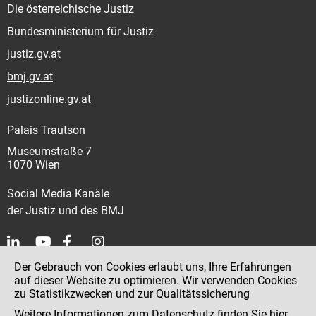
Die österreichische Justiz
Bundesministerium für Justiz
justiz.gv.at
bmj.gv.at
justizonline.gv.at
Palais Trautson
Museumstraße 7
1070 Wien
Social Media Kanäle
der Justiz und des BMJ
Der Gebrauch von Cookies erlaubt uns, Ihre Erfahrungen
Kontakt
auf dieser Website zu optimieren. Wir verwenden Cookies
zu Statistikzwecken und zur Qualitätssicherung
Impressum
Weitere Informationen zum Datenschutz finden Sie
hier
.