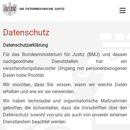
Zur
Zum
Zum
Hauptnavigation
Inhalt
Untermenü
DIE ÖSTERREICHISCHE JUSTIZ
[1]
[2]
[3]
Datenschutz
Datenschutzerklärung
Für das Bundesministerium für Justiz (BMJ) und dessen
nachgeordnete Dienststellen hat ein
verantwortungsbewusster Umgang mit personenbezogenen
Daten hohe Priorität.
Wir möchten, dass Sie wissen, wann wir welche Daten
erheben und wie wir sie verwenden.
Wir haben technische und organisatorische Maßnahmen
getroffen, die sicherstellen, dass die Vorschriften über den
Datenschutz sowohl von uns als auch von unseren externen
Dienstleistern beachtet werden.