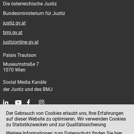
Die österreichische Justiz
Bundesministerium für Justiz
justiz.gv.at
bmj.gv.at
justizonline.gv.at
Palais Trautson
Museumstraße 7
1070 Wien
Social Media Kanäle
der Justiz und des BMJ
Der Gebrauch von Cookies erlaubt uns, Ihre Erfahrungen
Kontakt
auf dieser Website zu optimieren. Wir verwenden Cookies
zu Statistikzwecken und zur Qualitätssicherung
Impressum
Weitere Informationen zum Datenschutz finden Sie
hier
.