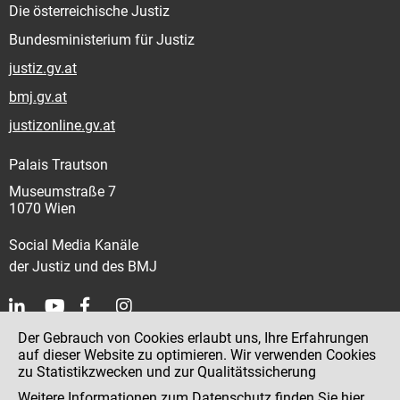
Die österreichische Justiz
Bundesministerium für Justiz
justiz.gv.at
bmj.gv.at
justizonline.gv.at
Palais Trautson
Museumstraße 7
1070 Wien
Social Media Kanäle
der Justiz und des BMJ
Der Gebrauch von Cookies erlaubt uns, Ihre Erfahrungen
Kontakt
auf dieser Website zu optimieren. Wir verwenden Cookies
zu Statistikzwecken und zur Qualitätssicherung
Impressum
Weitere Informationen zum Datenschutz finden Sie
hier
.