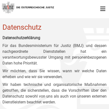
Zur
Zum
Zum
Hauptnavigation
Inhalt
Untermenü
DIE ÖSTERREICHISCHE JUSTIZ
[1]
[2]
[3]
Datenschutz
Datenschutzerklärung
Für das Bundesministerium für Justiz (BMJ) und dessen
nachgeordnete Dienststellen hat ein
verantwortungsbewusster Umgang mit personenbezogenen
Daten hohe Priorität.
Wir möchten, dass Sie wissen, wann wir welche Daten
erheben und wie wir sie verwenden.
Wir haben technische und organisatorische Maßnahmen
getroffen, die sicherstellen, dass die Vorschriften über den
Datenschutz sowohl von uns als auch von unseren externen
Dienstleistern beachtet werden.