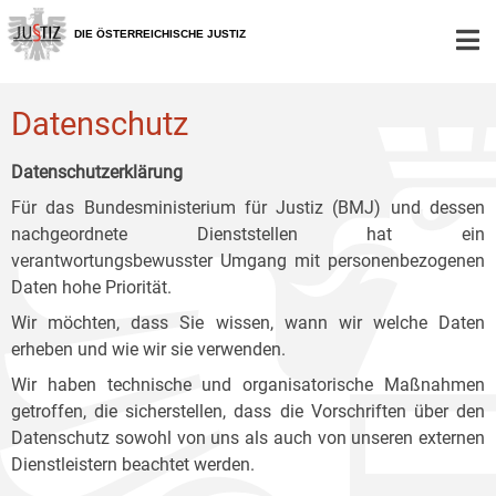
Zur
Zum
Zum
Hauptnavigation
Inhalt
Untermenü
DIE ÖSTERREICHISCHE JUSTIZ
[1]
[2]
[3]
Datenschutz
Datenschutzerklärung
Für das Bundesministerium für Justiz (BMJ) und dessen
nachgeordnete Dienststellen hat ein
verantwortungsbewusster Umgang mit personenbezogenen
Daten hohe Priorität.
Wir möchten, dass Sie wissen, wann wir welche Daten
erheben und wie wir sie verwenden.
Wir haben technische und organisatorische Maßnahmen
getroffen, die sicherstellen, dass die Vorschriften über den
Datenschutz sowohl von uns als auch von unseren externen
Dienstleistern beachtet werden.