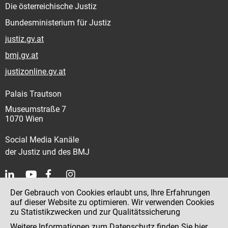
Die österreichische Justiz
Bundesministerium für Justiz
justiz.gv.at
bmj.gv.at
justizonline.gv.at
Palais Trautson
Museumstraße 7
1070 Wien
Social Media Kanäle
der Justiz und des BMJ
Der Gebrauch von Cookies erlaubt uns, Ihre Erfahrungen
Kontakt
auf dieser Website zu optimieren. Wir verwenden Cookies
zu Statistikzwecken und zur Qualitätssicherung
Impressum
Weitere Informationen zum Datenschutz finden Sie
hier
.