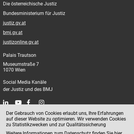
Die österreichische Justiz
Bundesministerium für Justiz
justiz.gv.at
bmj.gv.at
justizonline.gv.at
Palais Trautson
Museumstraße 7
1070 Wien
Social Media Kanäle
der Justiz und des BMJ
Der Gebrauch von Cookies erlaubt uns, Ihre Erfahrungen
Kontakt
auf dieser Website zu optimieren. Wir verwenden Cookies
zu Statistikzwecken und zur Qualitätssicherung
Impressum
Weitere Informationen zum Datenschutz finden Sie
hier
.