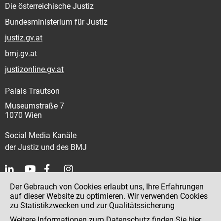
Die österreichische Justiz
Bundesministerium für Justiz
justiz.gv.at
bmj.gv.at
justizonline.gv.at
Palais Trautson
Museumstraße 7
1070 Wien
Social Media Kanäle
der Justiz und des BMJ
Der Gebrauch von Cookies erlaubt uns, Ihre Erfahrungen
Kontakt
auf dieser Website zu optimieren. Wir verwenden Cookies
zu Statistikzwecken und zur Qualitätssicherung
Impressum
Weitere Informationen zum Datenschutz finden Sie
hier
.