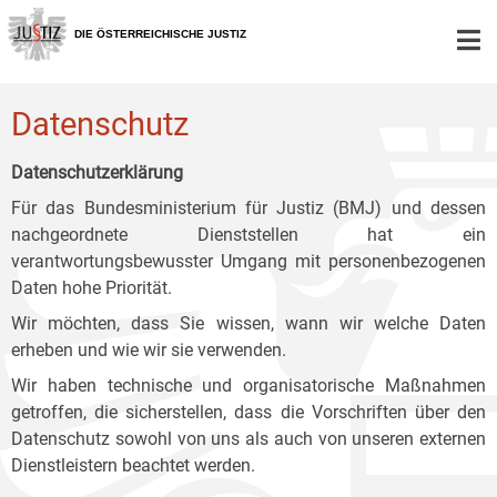
Zur
Zum
Zum
Hauptnavigation
Inhalt
Untermenü
DIE ÖSTERREICHISCHE JUSTIZ
[1]
[2]
[3]
Datenschutz
Datenschutzerklärung
Für das Bundesministerium für Justiz (BMJ) und dessen
nachgeordnete Dienststellen hat ein
verantwortungsbewusster Umgang mit personenbezogenen
Daten hohe Priorität.
Wir möchten, dass Sie wissen, wann wir welche Daten
erheben und wie wir sie verwenden.
Wir haben technische und organisatorische Maßnahmen
getroffen, die sicherstellen, dass die Vorschriften über den
Datenschutz sowohl von uns als auch von unseren externen
Dienstleistern beachtet werden.