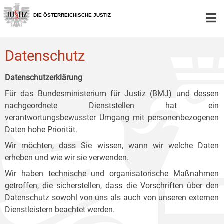
Zur
Zum
Zum
Hauptnavigation
Inhalt
Untermenü
DIE ÖSTERREICHISCHE JUSTIZ
[1]
[2]
[3]
Datenschutz
Datenschutzerklärung
Für das Bundesministerium für Justiz (BMJ) und dessen
nachgeordnete Dienststellen hat ein
verantwortungsbewusster Umgang mit personenbezogenen
Daten hohe Priorität.
Wir möchten, dass Sie wissen, wann wir welche Daten
erheben und wie wir sie verwenden.
Wir haben technische und organisatorische Maßnahmen
getroffen, die sicherstellen, dass die Vorschriften über den
Datenschutz sowohl von uns als auch von unseren externen
Dienstleistern beachtet werden.