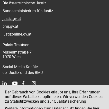
Die österreichische Justiz
Bundesministerium für Justiz
justiz.gv.at
bmj.gv.at
justizonline.gv.at
Palais Trautson
Museumstraße 7
1070 Wien
Social Media Kanäle
der Justiz und des BMJ
Der Gebrauch von Cookies erlaubt uns, Ihre Erfahrungen
Kontakt
auf dieser Website zu optimieren. Wir verwenden Cookies
zu Statistikzwecken und zur Qualitätssicherung
Impressum
Weitere Informationen zum Datenschutz finden Sie
hier
.