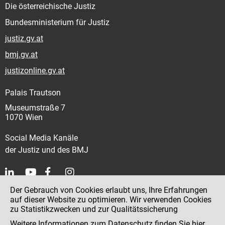
Die österreichische Justiz
Bundesministerium für Justiz
justiz.gv.at
bmj.gv.at
justizonline.gv.at
Palais Trautson
Museumstraße 7
1070 Wien
Social Media Kanäle
der Justiz und des BMJ
Der Gebrauch von Cookies erlaubt uns, Ihre Erfahrungen
Kontakt
auf dieser Website zu optimieren. Wir verwenden Cookies
zu Statistikzwecken und zur Qualitätssicherung
Impressum
Weitere Informationen zum Datenschutz finden Sie
hier
.