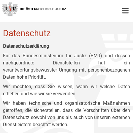
Zur
Zum
Zum
Hauptnavigation
Inhalt
Untermenü
DIE ÖSTERREICHISCHE JUSTIZ
[1]
[2]
[3]
Datenschutz
Datenschutzerklärung
Für das Bundesministerium für Justiz (BMJ) und dessen
nachgeordnete Dienststellen hat ein
verantwortungsbewusster Umgang mit personenbezogenen
Daten hohe Priorität.
Wir möchten, dass Sie wissen, wann wir welche Daten
erheben und wie wir sie verwenden.
Wir haben technische und organisatorische Maßnahmen
getroffen, die sicherstellen, dass die Vorschriften über den
Datenschutz sowohl von uns als auch von unseren externen
Dienstleistern beachtet werden.