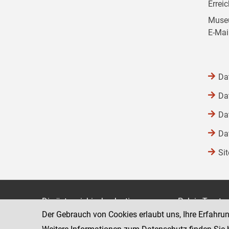
Errei
Museu
E-Mai
Da
Da
Da
Da
Si
Die österreichische Justiz
Palais Trauts
Der Gebrauch von Cookies erlaubt uns, Ihre Erfahru
Museumstraß
Bundesministerium für Justiz
1070 Wien