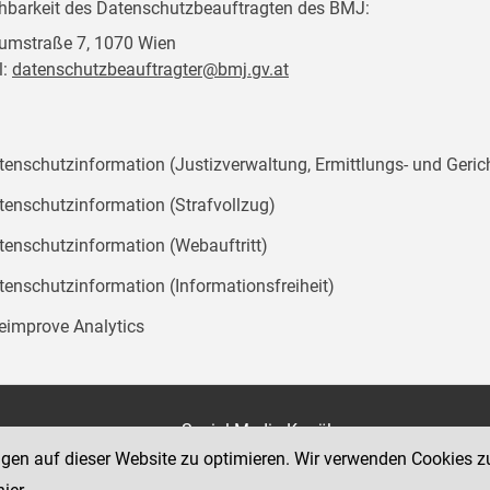
chbarkeit des Datenschutzbeauftragten des BMJ:
mstraße 7, 1070 Wien
l:
datenschutzbeauftragter@bmj.gv.at
tenschutzinformation (Justizverwaltung, Ermittlungs- und Geric
tenschutzinformation (Strafvollzug)
tenschutzinformation (Webauftritt)
tenschutzinformation (Informationsfreiheit)
teimprove Analytics
on
Social Media Kanäle
der Justiz und des BMJ
ngen auf dieser Website zu optimieren. Wir verwenden Cookies z
e 7