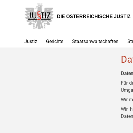
Zur
Zum
Zum
Hauptnavigation
Inhalt
Untermenü
[1]
[2]
[3]
DIE ÖSTERREICHISCHE JUSTIZ
Justiz
Gerichte
Staatsanwaltschaften
St
Da
Daten
Für d
Umgan
Wir m
Wir h
Daten