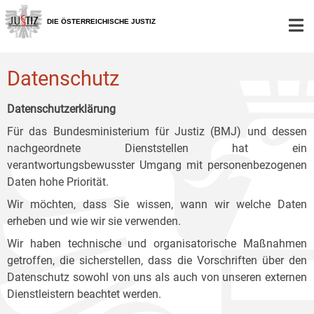
Zur
Zum
Zum
Hauptnavigation
Inhalt
Untermenü
DIE ÖSTERREICHISCHE JUSTIZ
[1]
[2]
[3]
Datenschutz
Datenschutzerklärung
Für das Bundesministerium für Justiz (BMJ) und dessen
nachgeordnete Dienststellen hat ein
verantwortungsbewusster Umgang mit personenbezogenen
Daten hohe Priorität.
Wir möchten, dass Sie wissen, wann wir welche Daten
erheben und wie wir sie verwenden.
Wir haben technische und organisatorische Maßnahmen
getroffen, die sicherstellen, dass die Vorschriften über den
Datenschutz sowohl von uns als auch von unseren externen
Dienstleistern beachtet werden.