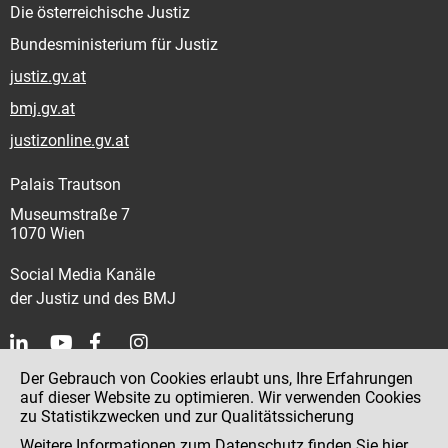
Die österreichische Justiz
Bundesministerium für Justiz
justiz.gv.at
bmj.gv.at
justizonline.gv.at
Palais Trautson
Museumstraße 7
1070 Wien
Social Media Kanäle
der Justiz und des BMJ
Der Gebrauch von Cookies erlaubt uns, Ihre Erfahrungen
Kontakt
auf dieser Website zu optimieren. Wir verwenden Cookies
zu Statistikzwecken und zur Qualitätssicherung
Impressum
Weitere Informationen zum Datenschutz finden Sie
hier
.