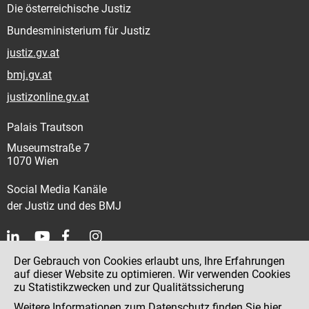
Die österreichische Justiz
Bundesministerium für Justiz
justiz.gv.at
bmj.gv.at
justizonline.gv.at
Palais Trautson
Museumstraße 7
1070 Wien
Social Media Kanäle
der Justiz und des BMJ
Der Gebrauch von Cookies erlaubt uns, Ihre Erfahrungen
Kontakt
auf dieser Website zu optimieren. Wir verwenden Cookies
zu Statistikzwecken und zur Qualitätssicherung
Impressum
Weitere Informationen zum Datenschutz finden Sie
hier
.