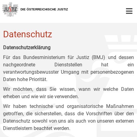
Zur
Zum
Zum
Hauptnavigation
Inhalt
Untermenü
DIE ÖSTERREICHISCHE JUSTIZ
[1]
[2]
[3]
Datenschutz
Datenschutzerklärung
Für das Bundesministerium für Justiz (BMJ) und dessen
nachgeordnete Dienststellen hat ein
verantwortungsbewusster Umgang mit personenbezogenen
Daten hohe Priorität.
Wir möchten, dass Sie wissen, wann wir welche Daten
erheben und wie wir sie verwenden.
Wir haben technische und organisatorische Maßnahmen
getroffen, die sicherstellen, dass die Vorschriften über den
Datenschutz sowohl von uns als auch von unseren externen
Dienstleistern beachtet werden.