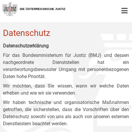
Zur
Zum
Zum
Hauptnavigation
Inhalt
Untermenü
DIE ÖSTERREICHISCHE JUSTIZ
[1]
[2]
[3]
Datenschutz
Datenschutzerklärung
Für das Bundesministerium für Justiz (BMJ) und dessen
nachgeordnete Dienststellen hat ein
verantwortungsbewusster Umgang mit personenbezogenen
Daten hohe Priorität.
Wir möchten, dass Sie wissen, wann wir welche Daten
erheben und wie wir sie verwenden.
Wir haben technische und organisatorische Maßnahmen
getroffen, die sicherstellen, dass die Vorschriften über den
Datenschutz sowohl von uns als auch von unseren externen
Dienstleistern beachtet werden.