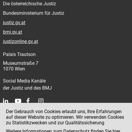
Die österreichische Justiz
Bundesministerium für Justiz
justiz.gv.at
bmj.gv.at
justizonline.gv.at
Palais Trautson
Museumstraße 7
1070 Wien
Social Media Kanäle
der Justiz und des BMJ
Der Gebrauch von Cookies erlaubt uns, Ihre Erfahrungen
Kontakt
auf dieser Website zu optimieren. Wir verwenden Cookies
zu Statistikzwecken und zur Qualitätssicherung
Impressum
Weitere Informationen zum Datenschutz finden Sie
hier
.