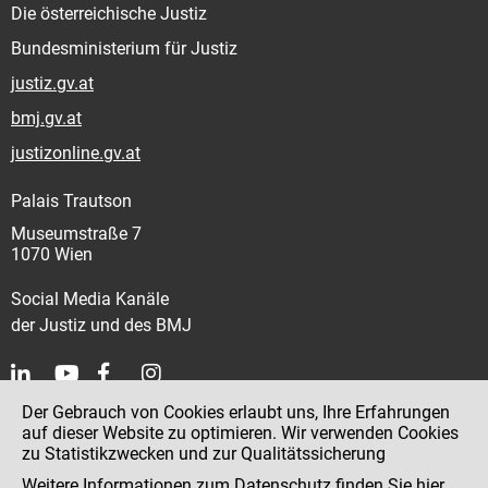
Die österreichische Justiz
Bundesministerium für Justiz
justiz.gv.at
bmj.gv.at
justizonline.gv.at
Palais Trautson
Museumstraße 7
1070 Wien
Social Media Kanäle
der Justiz und des BMJ
Der Gebrauch von Cookies erlaubt uns, Ihre Erfahrungen
Kontakt
auf dieser Website zu optimieren. Wir verwenden Cookies
zu Statistikzwecken und zur Qualitätssicherung
Impressum
Weitere Informationen zum Datenschutz finden Sie
hier
.