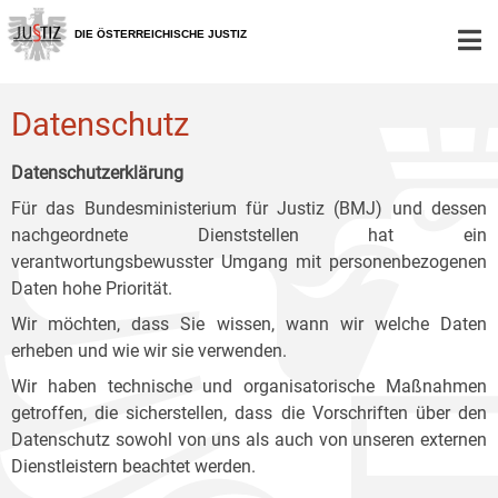
Zur
Zum
Zum
Hauptnavigation
Inhalt
Untermenü
DIE ÖSTERREICHISCHE JUSTIZ
[1]
[2]
[3]
Datenschutz
Datenschutzerklärung
Für das Bundesministerium für Justiz (BMJ) und dessen
nachgeordnete Dienststellen hat ein
verantwortungsbewusster Umgang mit personenbezogenen
Daten hohe Priorität.
Wir möchten, dass Sie wissen, wann wir welche Daten
erheben und wie wir sie verwenden.
Wir haben technische und organisatorische Maßnahmen
getroffen, die sicherstellen, dass die Vorschriften über den
Datenschutz sowohl von uns als auch von unseren externen
Dienstleistern beachtet werden.