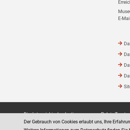
Errei
Museu
E-Mai
Da
Da
Da
Da
Si
Die österreichische Justiz
Palais Trauts
Der Gebrauch von Cookies erlaubt uns, Ihre Erfahru
Museumstraß
Bundesministerium für Justiz
1070 Wien