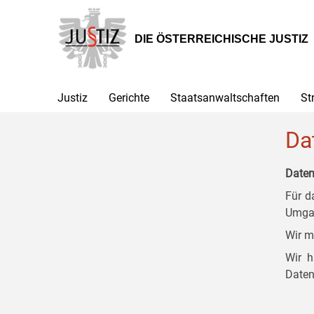
Zur
Zum
Zum
Hauptnavigation
Inhalt
Untermenü
[1]
[2]
[3]
DIE ÖSTERREICHISCHE JUSTIZ
Justiz
Gerichte
Staatsanwaltschaften
St
Da
Daten
Für d
Umgan
Wir m
Wir h
Daten