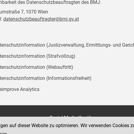
chbarkeit des Datenschutzbeauftragten des BMJ:
mstraße 7, 1070 Wien
l:
datenschutzbeauftragter@bmj.gv.at
tenschutzinformation (Justizverwaltung, Ermittlungs- und Geric
tenschutzinformation (Strafvollzug)
tenschutzinformation (Webauftritt)
tenschutzinformation (Informationsfreiheit)
teimprove Analytics
on
Social Media Kanäle
der Justiz und des BMJ
ngen auf dieser Website zu optimieren. Wir verwenden Cookies z
e 7