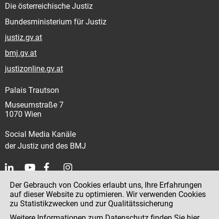
Die österreichische Justiz
Bundesministerium für Justiz
justiz.gv.at
bmj.gv.at
justizonline.gv.at
Palais Trautson
Museumstraße 7
1070 Wien
Social Media Kanäle
der Justiz und des BMJ
Der Gebrauch von Cookies erlaubt uns, Ihre Erfahrungen
Kontakt
auf dieser Website zu optimieren. Wir verwenden Cookies
zu Statistikzwecken und zur Qualitätssicherung
Impressum
Weitere Informationen zum Datenschutz finden Sie
hier
.