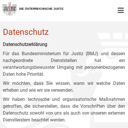
Zur
Zum
Zum
Hauptnavigation
Inhalt
Untermenü
DIE ÖSTERREICHISCHE JUSTIZ
[1]
[2]
[3]
Datenschutz
Datenschutzerklärung
Für das Bundesministerium für Justiz (BMJ) und dessen
nachgeordnete Dienststellen hat ein
verantwortungsbewusster Umgang mit personenbezogenen
Daten hohe Priorität.
Wir möchten, dass Sie wissen, wann wir welche Daten
erheben und wie wir sie verwenden.
Wir haben technische und organisatorische Maßnahmen
getroffen, die sicherstellen, dass die Vorschriften über den
Datenschutz sowohl von uns als auch von unseren externen
Dienstleistern beachtet werden.