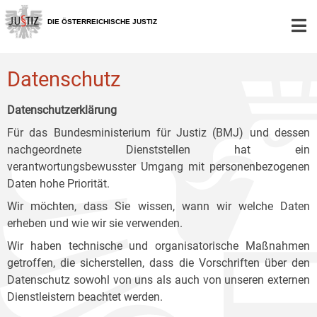
Zur
Zum
Zum
Hauptnavigation
Inhalt
Untermenü
DIE ÖSTERREICHISCHE JUSTIZ
[1]
[2]
[3]
Datenschutz
Datenschutzerklärung
Für das Bundesministerium für Justiz (BMJ) und dessen
nachgeordnete Dienststellen hat ein
verantwortungsbewusster Umgang mit personenbezogenen
Daten hohe Priorität.
Wir möchten, dass Sie wissen, wann wir welche Daten
erheben und wie wir sie verwenden.
Wir haben technische und organisatorische Maßnahmen
getroffen, die sicherstellen, dass die Vorschriften über den
Datenschutz sowohl von uns als auch von unseren externen
Dienstleistern beachtet werden.