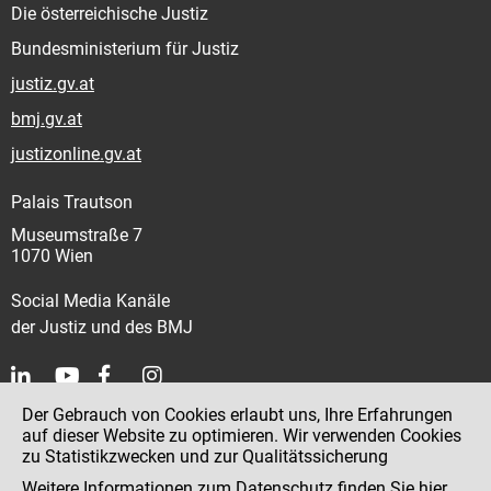
Die österreichische Justiz
Bundesministerium für Justiz
justiz.gv.at
bmj.gv.at
justizonline.gv.at
Palais Trautson
Museumstraße 7
1070 Wien
Social Media Kanäle
der Justiz und des BMJ
Der Gebrauch von Cookies erlaubt uns, Ihre Erfahrungen
Kontakt
auf dieser Website zu optimieren. Wir verwenden Cookies
zu Statistikzwecken und zur Qualitätssicherung
Impressum
Weitere Informationen zum Datenschutz finden Sie
hier
.