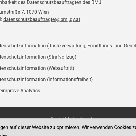
chbarkeit des Datenschutzbeauftragten des BMJ:
mstraße 7, 1070 Wien
l:
datenschutzbeauftragter@bmj.gv.at
tenschutzinformation (Justizverwaltung, Ermittlungs- und Geric
tenschutzinformation (Strafvollzug)
tenschutzinformation (Webauftritt)
tenschutzinformation (Informationsfreiheit)
teimprove Analytics
on
Social Media Kanäle
der Justiz und des BMJ
ngen auf dieser Website zu optimieren. Wir verwenden Cookies z
e 7