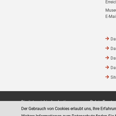
Errei
Museu
E-Mai
Da
Da
Da
Da
Si
Die österreichische Justiz
Palais Trauts
Der Gebrauch von Cookies erlaubt uns, Ihre Erfahru
Museumstraß
Bundesministerium für Justiz
1070 Wien