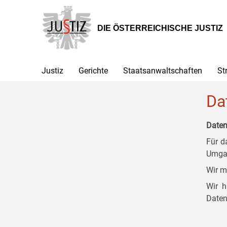
Zur
Zum
Zum
Hauptnavigation
Inhalt
Untermenü
[1]
[2]
[3]
DIE ÖSTERREICHISCHE JUSTIZ
Justiz
Gerichte
Staatsanwaltschaften
St
Da
Daten
Für d
Umgan
Wir m
Wir h
Daten