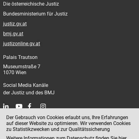
Die österreichische Justiz
Bundesministerium für Justiz
justiz.gv.at
bmj.gv.at
justizonline.gv.at
Palais Trautson
Museumstraße 7
1070 Wien
Social Media Kanäle
der Justiz und des BMJ
Der Gebrauch von Cookies erlaubt uns, Ihre Erfahrungen
Kontakt
auf dieser Website zu optimieren. Wir verwenden Cookies
zu Statistikzwecken und zur Qualitätssicherung
Impressum
Weitere Informationen zum Datenschutz finden Sie
hier
.