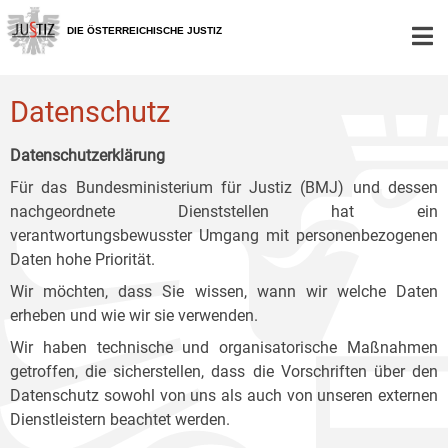
Zur
Zum
Zum
Hauptnavigation
Inhalt
Untermenü
DIE ÖSTERREICHISCHE JUSTIZ
[1]
[2]
[3]
Datenschutz
Datenschutzerklärung
Für das Bundesministerium für Justiz (BMJ) und dessen
nachgeordnete Dienststellen hat ein
verantwortungsbewusster Umgang mit personenbezogenen
Daten hohe Priorität.
Wir möchten, dass Sie wissen, wann wir welche Daten
erheben und wie wir sie verwenden.
Wir haben technische und organisatorische Maßnahmen
getroffen, die sicherstellen, dass die Vorschriften über den
Datenschutz sowohl von uns als auch von unseren externen
Dienstleistern beachtet werden.