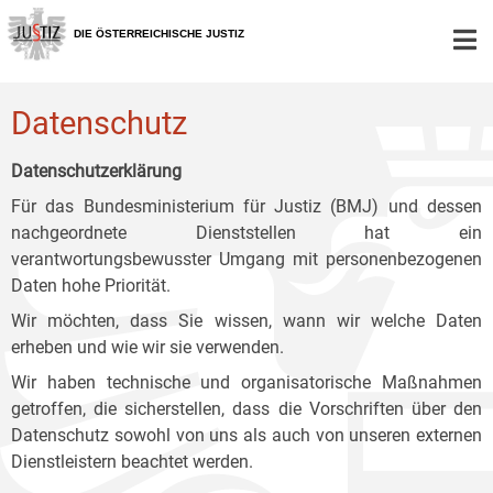
Zur
Zum
Zum
Hauptnavigation
Inhalt
Untermenü
DIE ÖSTERREICHISCHE JUSTIZ
[1]
[2]
[3]
Datenschutz
Datenschutzerklärung
Für das Bundesministerium für Justiz (BMJ) und dessen
nachgeordnete Dienststellen hat ein
verantwortungsbewusster Umgang mit personenbezogenen
Daten hohe Priorität.
Wir möchten, dass Sie wissen, wann wir welche Daten
erheben und wie wir sie verwenden.
Wir haben technische und organisatorische Maßnahmen
getroffen, die sicherstellen, dass die Vorschriften über den
Datenschutz sowohl von uns als auch von unseren externen
Dienstleistern beachtet werden.