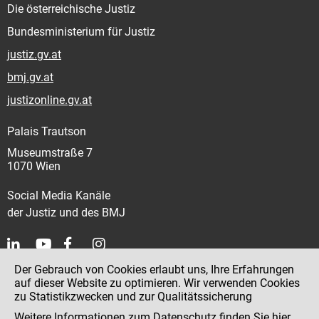
Die österreichische Justiz
Bundesministerium für Justiz
justiz.gv.at
bmj.gv.at
justizonline.gv.at
Palais Trautson
Museumstraße 7
1070 Wien
Social Media Kanäle
der Justiz und des BMJ
Der Gebrauch von Cookies erlaubt uns, Ihre Erfahrungen
Kontakt
auf dieser Website zu optimieren. Wir verwenden Cookies
zu Statistikzwecken und zur Qualitätssicherung
Impressum
Weitere Informationen zum Datenschutz finden Sie
hier
.