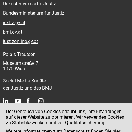
Die österreichische Justiz
Bundesministerium für Justiz
justiz.gv.at
bmj.gv.at
justizonline.gv.at
Palais Trautson
Museumstraße 7
1070 Wien
Social Media Kanäle
der Justiz und des BMJ
Der Gebrauch von Cookies erlaubt uns, Ihre Erfahrungen
Kontakt
auf dieser Website zu optimieren. Wir verwenden Cookies
zu Statistikzwecken und zur Qualitätssicherung
Impressum
Weitere Informationen zum Datenschutz finden Sie
hier
.