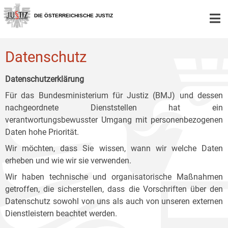
Zur
Zum
Zum
Hauptnavigation
Inhalt
Untermenü
DIE ÖSTERREICHISCHE JUSTIZ
[1]
[2]
[3]
Datenschutz
Datenschutzerklärung
Für das Bundesministerium für Justiz (BMJ) und dessen
nachgeordnete Dienststellen hat ein
verantwortungsbewusster Umgang mit personenbezogenen
Daten hohe Priorität.
Wir möchten, dass Sie wissen, wann wir welche Daten
erheben und wie wir sie verwenden.
Wir haben technische und organisatorische Maßnahmen
getroffen, die sicherstellen, dass die Vorschriften über den
Datenschutz sowohl von uns als auch von unseren externen
Dienstleistern beachtet werden.