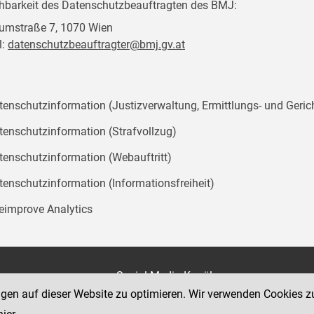
chbarkeit des Datenschutzbeauftragten des BMJ:
mstraße 7, 1070 Wien
l:
datenschutzbeauftragter@bmj.gv.at
tenschutzinformation (Justizverwaltung, Ermittlungs- und Geric
tenschutzinformation (Strafvollzug)
tenschutzinformation (Webauftritt)
tenschutzinformation (Informationsfreiheit)
teimprove Analytics
on
Social Media Kanäle
der Justiz und des BMJ
ngen auf dieser Website zu optimieren. Wir verwenden Cookies z
e 7