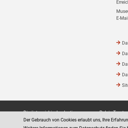
Errei
Museu
E-Mai
Da
Da
Da
Da
Si
Die österreichische Justiz
Palais Trauts
Der Gebrauch von Cookies erlaubt uns, Ihre Erfahru
Museumstraß
Bundesministerium für Justiz
1070 Wien