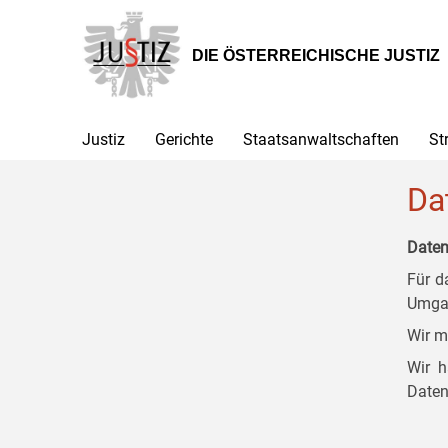
Zur
Zum
Zum
Hauptnavigation
Inhalt
Untermenü
[1]
[2]
[3]
DIE ÖSTERREICHISCHE JUSTIZ
Justiz
Gerichte
Staatsanwaltschaften
St
Da
Daten
Für d
Umgan
Wir m
Wir h
Daten