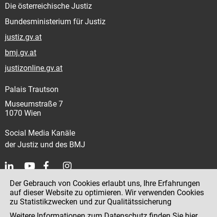
Die österreichische Justiz
Bundesministerium für Justiz
justiz.gv.at
bmj.gv.at
justizonline.gv.at
Palais Trautson
Museumstraße 7
1070 Wien
Social Media Kanäle
der Justiz und des BMJ
Der Gebrauch von Cookies erlaubt uns, Ihre Erfahrungen
Kontakt
auf dieser Website zu optimieren. Wir verwenden Cookies
zu Statistikzwecken und zur Qualitätssicherung
Impressum
Weitere Informationen zum Datenschutz finden Sie
hier
.