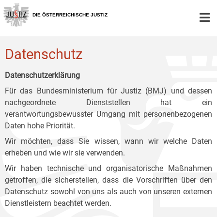
Zur
Zum
Zum
Hauptnavigation
Inhalt
Untermenü
DIE ÖSTERREICHISCHE JUSTIZ
[1]
[2]
[3]
Datenschutz
Datenschutzerklärung
Für das Bundesministerium für Justiz (BMJ) und dessen
nachgeordnete Dienststellen hat ein
verantwortungsbewusster Umgang mit personenbezogenen
Daten hohe Priorität.
Wir möchten, dass Sie wissen, wann wir welche Daten
erheben und wie wir sie verwenden.
Wir haben technische und organisatorische Maßnahmen
getroffen, die sicherstellen, dass die Vorschriften über den
Datenschutz sowohl von uns als auch von unseren externen
Dienstleistern beachtet werden.