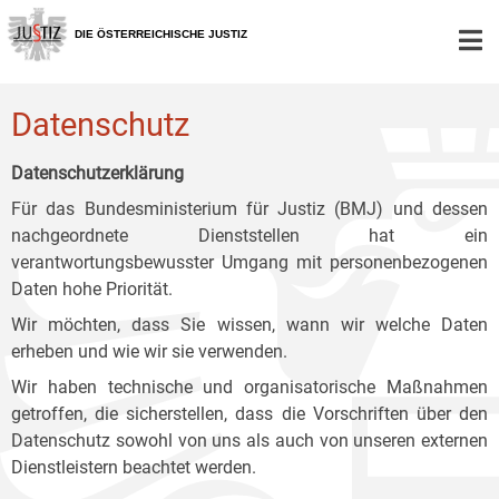
Zur
Zum
Zum
Hauptnavigation
Inhalt
Untermenü
DIE ÖSTERREICHISCHE JUSTIZ
[1]
[2]
[3]
Datenschutz
Datenschutzerklärung
Für das Bundesministerium für Justiz (BMJ) und dessen
nachgeordnete Dienststellen hat ein
verantwortungsbewusster Umgang mit personenbezogenen
Daten hohe Priorität.
Wir möchten, dass Sie wissen, wann wir welche Daten
erheben und wie wir sie verwenden.
Wir haben technische und organisatorische Maßnahmen
getroffen, die sicherstellen, dass die Vorschriften über den
Datenschutz sowohl von uns als auch von unseren externen
Dienstleistern beachtet werden.