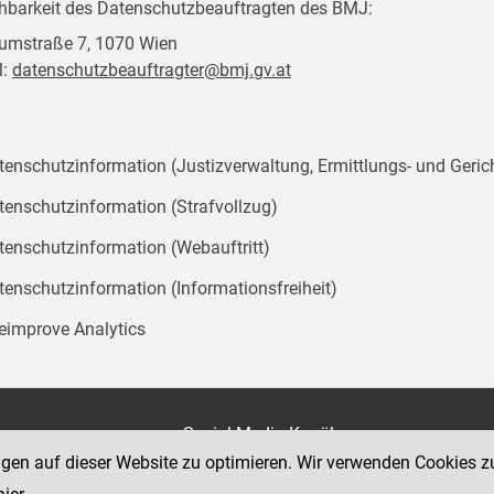
chbarkeit des Datenschutzbeauftragten des BMJ:
mstraße 7, 1070 Wien
l:
datenschutzbeauftragter@bmj.gv.at
tenschutzinformation (Justizverwaltung, Ermittlungs- und Geric
tenschutzinformation (Strafvollzug)
tenschutzinformation (Webauftritt)
tenschutzinformation (Informationsfreiheit)
teimprove Analytics
on
Social Media Kanäle
der Justiz und des BMJ
ngen auf dieser Website zu optimieren. Wir verwenden Cookies z
e 7