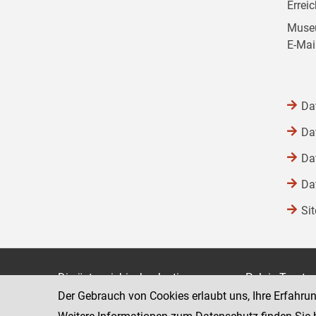
Errei
Museu
E-Mai
Da
Da
Da
Da
Si
Die österreichische Justiz
Palais Trauts
Der Gebrauch von Cookies erlaubt uns, Ihre Erfahru
Museumstraß
Bundesministerium für Justiz
1070 Wien