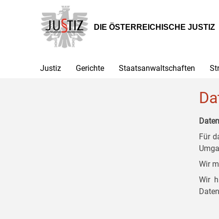
Zur
Zum
Zum
Hauptnavigation
Inhalt
Untermenü
[1]
[2]
[3]
DIE ÖSTERREICHISCHE JUSTIZ
Justiz
Gerichte
Staatsanwaltschaften
St
Da
Daten
Für d
Umgan
Wir m
Wir h
Daten