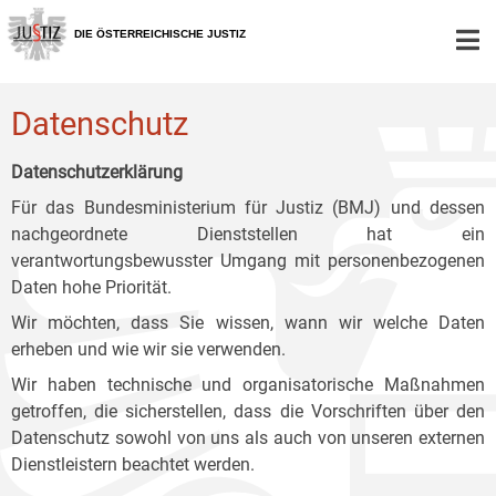
Zur
Zum
Zum
Hauptnavigation
Inhalt
Untermenü
DIE ÖSTERREICHISCHE JUSTIZ
[1]
[2]
[3]
Datenschutz
Datenschutzerklärung
Für das Bundesministerium für Justiz (BMJ) und dessen
nachgeordnete Dienststellen hat ein
verantwortungsbewusster Umgang mit personenbezogenen
Daten hohe Priorität.
Wir möchten, dass Sie wissen, wann wir welche Daten
erheben und wie wir sie verwenden.
Wir haben technische und organisatorische Maßnahmen
getroffen, die sicherstellen, dass die Vorschriften über den
Datenschutz sowohl von uns als auch von unseren externen
Dienstleistern beachtet werden.