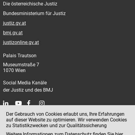
Die österreichische Justiz
Bundesministerium für Justiz
justiz.gv.at
bmj.gv.at
justizonline.gv.at
Palais Trautson
Museumstraße 7
1070 Wien
Social Media Kanäle
der Justiz und des BMJ
Der Gebrauch von Cookies erlaubt uns, Ihre Erfahrungen
Kontakt
auf dieser Website zu optimieren. Wir verwenden Cookies
zu Statistikzwecken und zur Qualitätssicherung
Impressum
Weitere Informationen zum Datenschutz finden Sie
hier
.