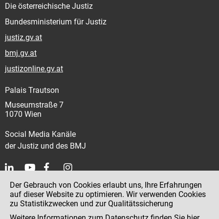
Die österreichische Justiz
Bundesministerium für Justiz
justiz.gv.at
bmj.gv.at
justizonline.gv.at
Palais Trautson
Museumstraße 7
1070 Wien
Social Media Kanäle
der Justiz und des BMJ
Der Gebrauch von Cookies erlaubt uns, Ihre Erfahrungen
Kontakt
auf dieser Website zu optimieren. Wir verwenden Cookies
zu Statistikzwecken und zur Qualitätssicherung
Impressum
Weitere Informationen zum Datenschutz finden Sie
hier
.