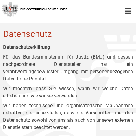
Zur
Zum
Zum
Hauptnavigation
Inhalt
Untermenü
DIE ÖSTERREICHISCHE JUSTIZ
[1]
[2]
[3]
Datenschutz
Datenschutzerklärung
Für das Bundesministerium für Justiz (BMJ) und dessen
nachgeordnete Dienststellen hat ein
verantwortungsbewusster Umgang mit personenbezogenen
Daten hohe Priorität.
Wir möchten, dass Sie wissen, wann wir welche Daten
erheben und wie wir sie verwenden.
Wir haben technische und organisatorische Maßnahmen
getroffen, die sicherstellen, dass die Vorschriften über den
Datenschutz sowohl von uns als auch von unseren externen
Dienstleistern beachtet werden.