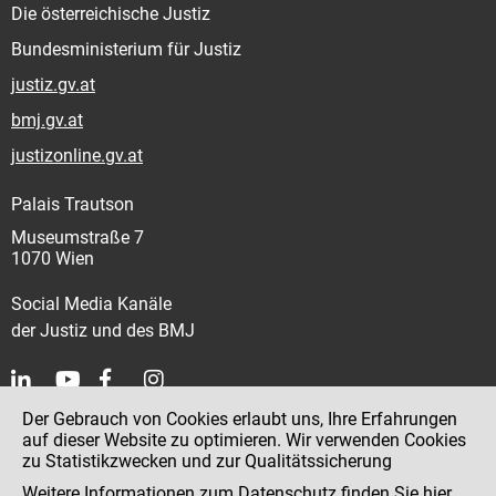
Die österreichische Justiz
Bundesministerium für Justiz
justiz.gv.at
bmj.gv.at
justizonline.gv.at
Palais Trautson
Museumstraße 7
1070 Wien
Social Media Kanäle
der Justiz und des BMJ
Der Gebrauch von Cookies erlaubt uns, Ihre Erfahrungen
Kontakt
auf dieser Website zu optimieren. Wir verwenden Cookies
zu Statistikzwecken und zur Qualitätssicherung
Impressum
Weitere Informationen zum Datenschutz finden Sie
hier
.