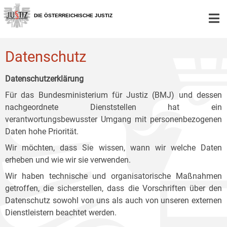
Zur
Zum
Zum
Hauptnavigation
Inhalt
Untermenü
DIE ÖSTERREICHISCHE JUSTIZ
[1]
[2]
[3]
Datenschutz
Datenschutzerklärung
Für das Bundesministerium für Justiz (BMJ) und dessen
nachgeordnete Dienststellen hat ein
verantwortungsbewusster Umgang mit personenbezogenen
Daten hohe Priorität.
Wir möchten, dass Sie wissen, wann wir welche Daten
erheben und wie wir sie verwenden.
Wir haben technische und organisatorische Maßnahmen
getroffen, die sicherstellen, dass die Vorschriften über den
Datenschutz sowohl von uns als auch von unseren externen
Dienstleistern beachtet werden.