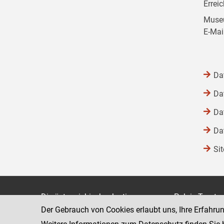
Errei
Museu
E-Mai
Da
Da
Da
Da
Si
Die österreichische Justiz
Palais Trauts
Der Gebrauch von Cookies erlaubt uns, Ihre Erfahru
Museumstraß
Bundesministerium für Justiz
1070 Wien