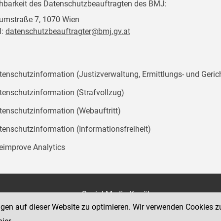
chbarkeit des Datenschutzbeauftragten des BMJ:
mstraße 7, 1070 Wien
l:
datenschutzbeauftragter@bmj.gv.at
tenschutzinformation (Justizverwaltung, Ermittlungs- und Geric
tenschutzinformation (Strafvollzug)
tenschutzinformation (Webauftritt)
tenschutzinformation (Informationsfreiheit)
teimprove Analytics
on
Social Media Kanäle
der Justiz und des BMJ
ngen auf dieser Website zu optimieren. Wir verwenden Cookies z
e 7