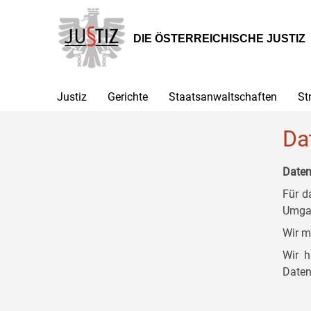
Zur
Zum
Zum
Hauptnavigation
Inhalt
Untermenü
[1]
[2]
[3]
DIE ÖSTERREICHISCHE JUSTIZ
Justiz
Gerichte
Staatsanwaltschaften
St
Da
Daten
Für d
Umgan
Wir m
Wir h
Daten