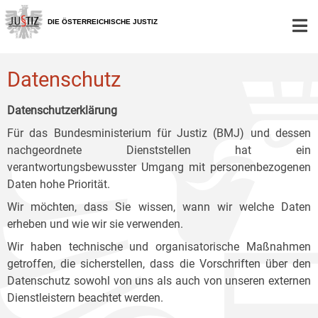
Zur
Zum
Zum
Hauptnavigation
Inhalt
Untermenü
DIE ÖSTERREICHISCHE JUSTIZ
[1]
[2]
[3]
Datenschutz
Datenschutzerklärung
Für das Bundesministerium für Justiz (BMJ) und dessen
nachgeordnete Dienststellen hat ein
verantwortungsbewusster Umgang mit personenbezogenen
Daten hohe Priorität.
Wir möchten, dass Sie wissen, wann wir welche Daten
erheben und wie wir sie verwenden.
Wir haben technische und organisatorische Maßnahmen
getroffen, die sicherstellen, dass die Vorschriften über den
Datenschutz sowohl von uns als auch von unseren externen
Dienstleistern beachtet werden.