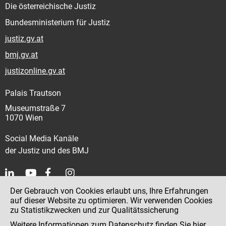
Die österreichische Justiz
Bundesministerium für Justiz
justiz.gv.at
bmj.gv.at
justizonline.gv.at
Palais Trautson
Museumstraße 7
1070 Wien
Social Media Kanäle
der Justiz und des BMJ
Der Gebrauch von Cookies erlaubt uns, Ihre Erfahrungen
Kontakt
auf dieser Website zu optimieren. Wir verwenden Cookies
zu Statistikzwecken und zur Qualitätssicherung
Impressum
Weitere Informationen zum Datenschutz finden Sie
hier
.