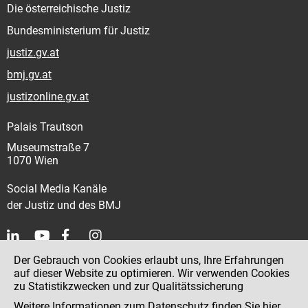
Die österreichische Justiz
Bundesministerium für Justiz
justiz.gv.at
bmj.gv.at
justizonline.gv.at
Palais Trautson
Museumstraße 7
1070 Wien
Social Media Kanäle
der Justiz und des BMJ
Der Gebrauch von Cookies erlaubt uns, Ihre Erfahrungen
Kontakt
auf dieser Website zu optimieren. Wir verwenden Cookies
zu Statistikzwecken und zur Qualitätssicherung
Impressum
Weitere Informationen zum Datenschutz finden Sie
hier
.