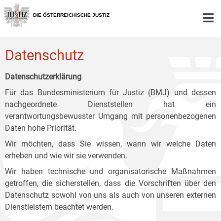
Zur
Zum
Zum
Hauptnavigation
Inhalt
Untermenü
DIE ÖSTERREICHISCHE JUSTIZ
[1]
[2]
[3]
Datenschutz
Datenschutzerklärung
Für das Bundesministerium für Justiz (BMJ) und dessen
nachgeordnete Dienststellen hat ein
verantwortungsbewusster Umgang mit personenbezogenen
Daten hohe Priorität.
Wir möchten, dass Sie wissen, wann wir welche Daten
erheben und wie wir sie verwenden.
Wir haben technische und organisatorische Maßnahmen
getroffen, die sicherstellen, dass die Vorschriften über den
Datenschutz sowohl von uns als auch von unseren externen
Dienstleistern beachtet werden.